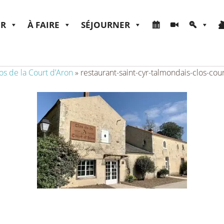
ER
À FAIRE
SÉJOURNER
os de la Court d’Aron
»
restaurant-saint-cyr-talmondais-clos-cou