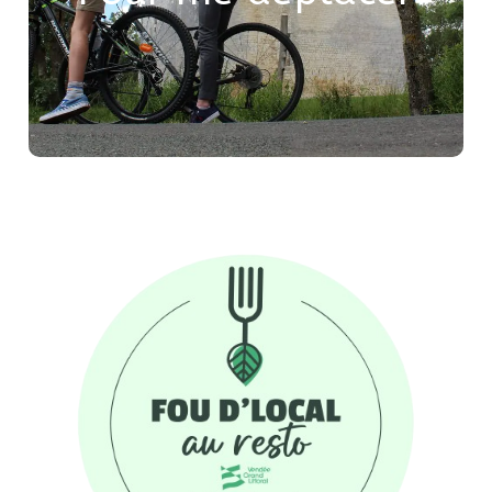
Sovetours
lointains avec les lignes régulières de
vers les communes voisines, Les Sables d’Olonne,
La Tranche-sur-Mer et Luçon.
Je consomme local :
Je vais manger dans un restaurant engagé dans la
.
Fou d’local au Resto
démarche
dans les boutiques
J’achète des produits de saison
sur les
directement
ou
de nos commerçants