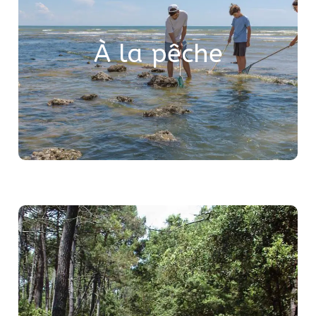
trop petits pour être consommés.
Je repositionne les rochers pour préserver
l’écosystème.
À la pêche
Je limite ma récolte à ce qui sera réellement
consommé.
dans la nature.
mes déchets
Je ne jette pas