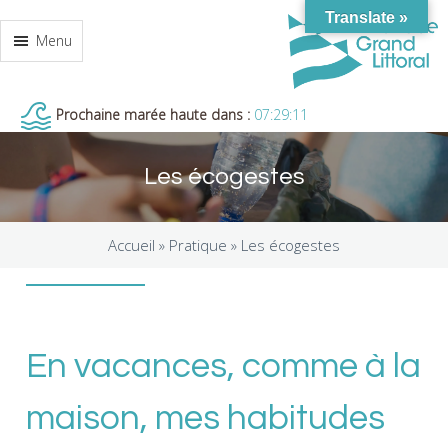
Translate »
Menu
Prochaine marée haute dans :
07:29:10
Les écogestes
Accueil »
Pratique
»
Les écogestes
En vacances, comme à la
maison, mes habitudes