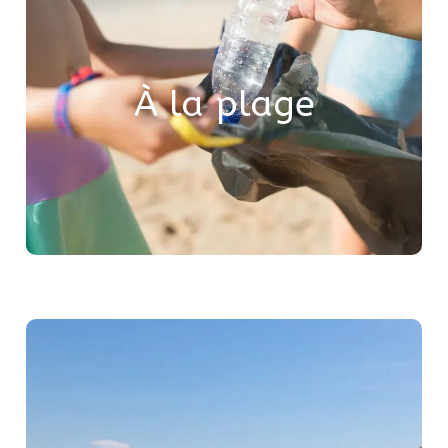
.
mes déchets
Je ramasse
locales
la faune et la flore
Je respecte
pour venir à la
les transports doux
Je privilégie
À la plage
plage
: il est interdit de fumer sur toutes
Plages sans tabac
pendant la baignade surveillée.
les plages du territoire
Je remets à l’eau les poissons ou les coquillages