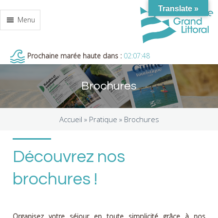
Translate »
Menu
Prochaine marée haute dans :
02:07:47
Brochures
Accueil »
Pratique
»
Brochures
Découvrez nos
brochures !
Organisez votre séjour en toute simplicité grâce à nos