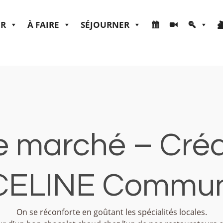
ER
À FAIRE
SÉJOURNER
e marché – Crédi
ELINE Communi
On se réconforte en goûtant les spécialités locales.