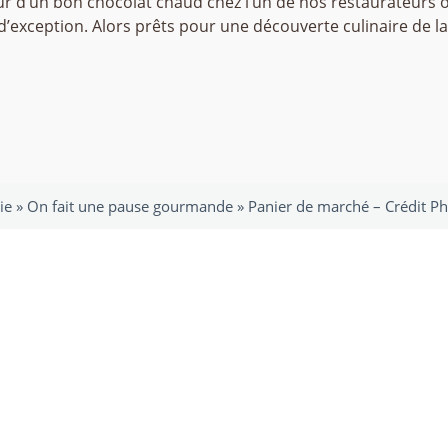
tour d’un bon chocolat chaud chez l’un de nos restaurateurs
d’exception. Alors prêts pour une découverte culinaire de l
ie
»
On fait une pause gourmande
»
Panier de marché – Crédit 