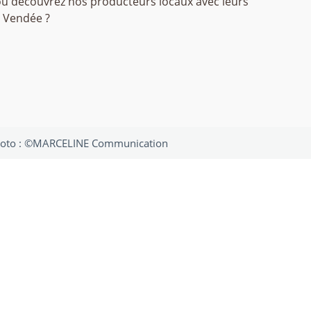
 ou découvrez nos producteurs locaux avec leurs
a Vendée ?
Photo : ©MARCELINE Communication