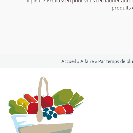
Il pleut ? Profitez-en pour vous réchauffer au
produits 
Accueil »
À faire
»
Par temps de plu