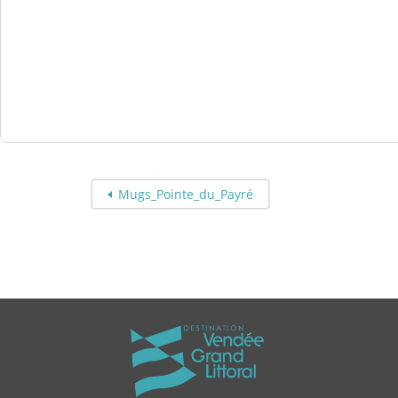
Mugs_Pointe_du_Payré