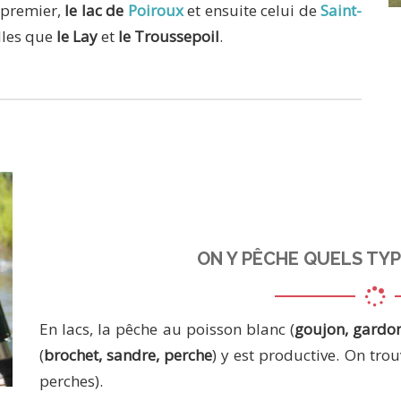
n premier,
le lac de
Poiroux
et ensuite celui de
Saint-
telles que
le Lay
et
le Troussepoil
.
ON Y PÊCHE QUELS TYP
En lacs, la pêche au poisson blanc (
goujon, gardon
(
brochet, sandre, perche
) y est productive. On tr
perches).