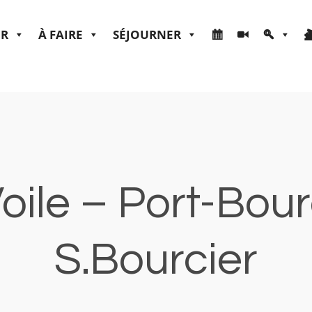
ER
À FAIRE
SÉJOURNER
Voile – Port-Bou
S.Bourcier