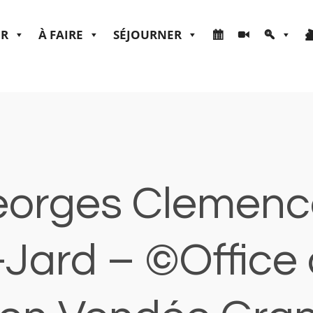
ER
À FAIRE
SÉJOURNER
orges Clemence
-Jard – ©Office