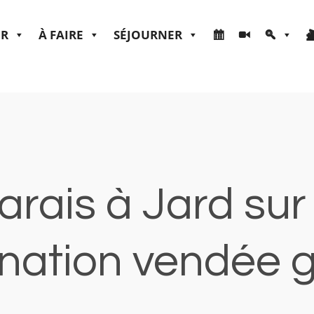
ER
À FAIRE
SÉJOURNER
arais à Jard sur
nation vendée gr