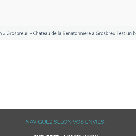
n
»
Grosbreuil
»
Chateau de la Benatonnière à Grosbreuil est un b
NAVIGUEZ SELON VOS ENVIES :