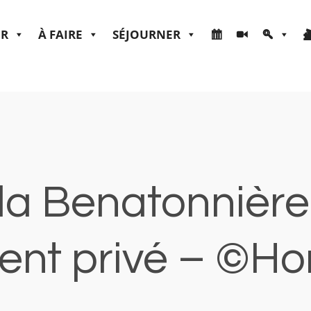
ER
À FAIRE
SÉJOURNER
la Benatonnière 
ent privé – ©Hor