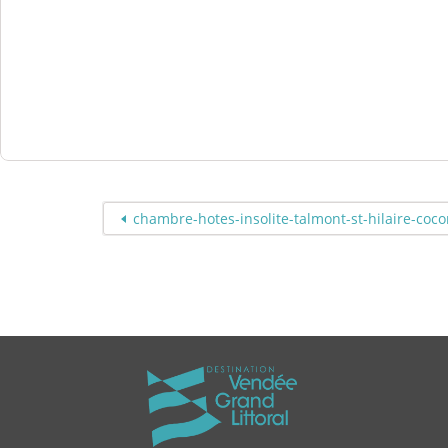
chambre-hotes-insolite-talmont-st-hilaire-coc