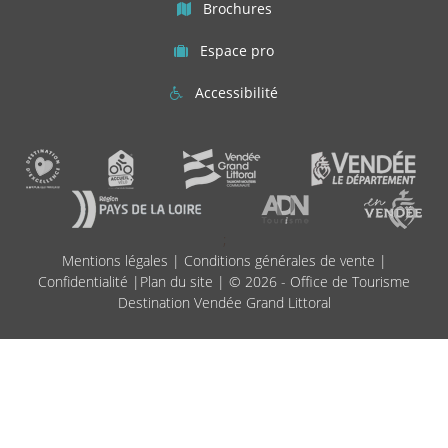
Brochures
Espace pro
Accessibilité
;
Mentions légales
|
Conditions générales de vente
|
Confidentialité
|
Plan du site
| © 2026 - Office de Tourisme
Destination Vendée Grand Littoral