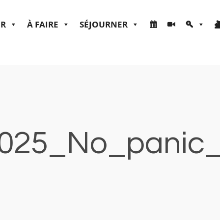
ER
À FAIRE
SÉJOURNER
025_No_panic