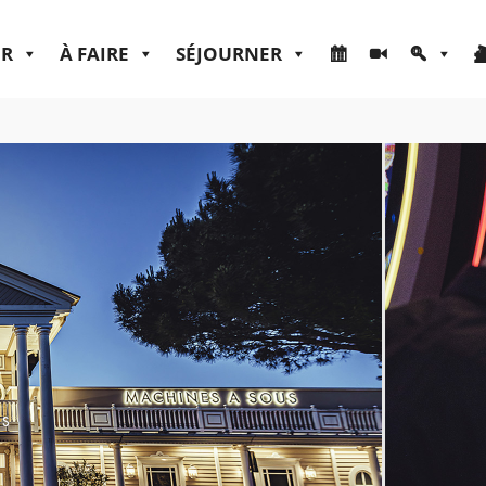
ER
À FAIRE
SÉJOURNER