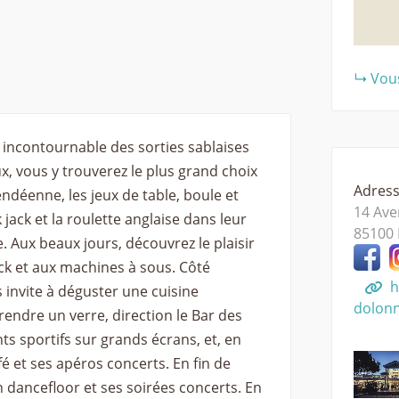
Vous
u incontournable des sorties sablaises
x, vous y trouverez le plus grand choix
Adresse
ndéenne, les jeux de table, boule et
14 Ave
 jack et la roulette anglaise dans leur
85100
. Aux beaux jours, découvrez le plaisir
ack et aux machines à sous. Côté
h
 invite à déguster une cuisine
dolonn
endre un verre, direction le Bar des
s sportifs sur grands écrans, et, en
fé et ses apéros concerts. En fin de
n dancefloor et ses soirées concerts. En