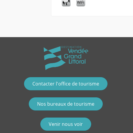
Contacter l'office de tourisme
Nos bureaux de tourisme
Venir nous voir