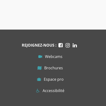
REJOIGNEZ-NOUS :
Webcams
Brochures
Espace pro
Accessibilité