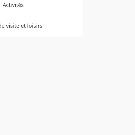
Activités
de visite et loisirs