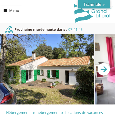
Translate »
Menu
Prochaine marée haute dans :
07:41:44
Hébergements
hebergement
Locations de vacances