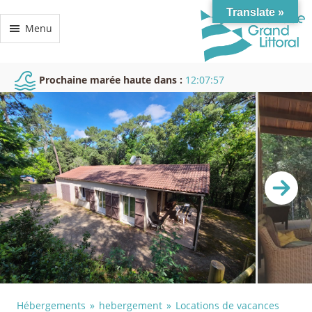
Translate »
Menu
Prochaine marée haute dans :
12:07:56
Hébergements
hebergement
Locations de vacances