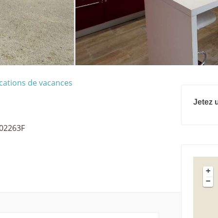
cations de vacances
Jetez u
002263F
+
−