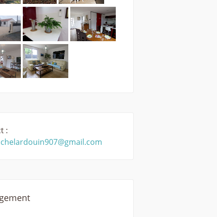
t :
chelardouin907@gmail.com
rgement