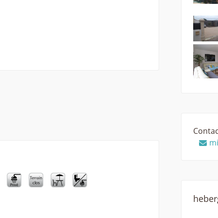
Contac
mi
hebe