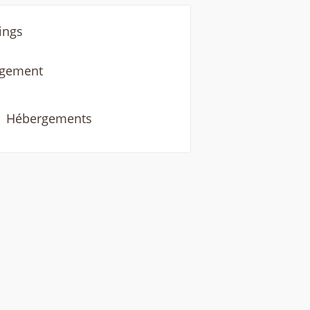
ings
rgement
Hébergements