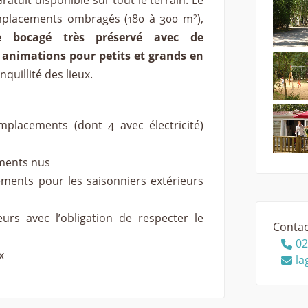
ratuit disponible sur tout le terrain. Le
mplacements ombragés (180 à 300 m²),
 bocagé très préservé avec de
 animations pour petits et grands en
quillité des lieux.
placements (dont 4 avec électricité)
ments nus
ments pour les saisonniers extérieurs
urs avec l’obligation de respecter le
Contac
02
x
la