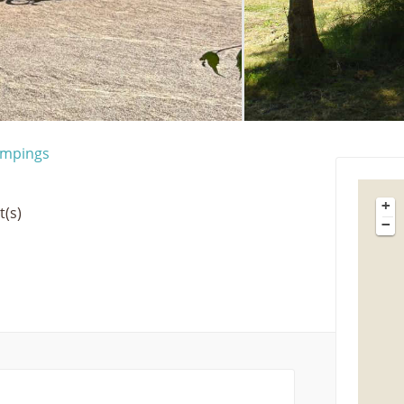
mpings
+
t(s)
−