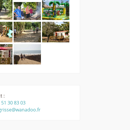
t :
 51 30 83 03
grisse@wanadoo.fr