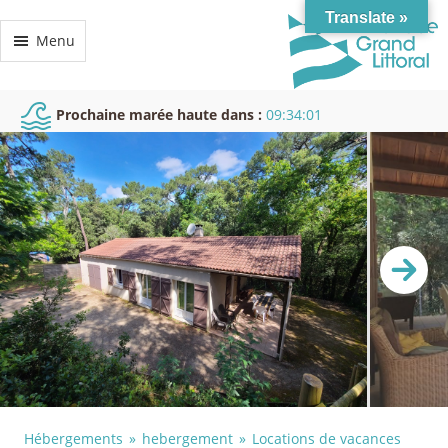
Translate »
Menu
Prochaine marée haute dans :
09:34:00
Hébergements
hebergement
Locations de vacances