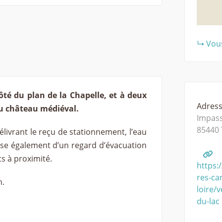
Vous
côté du plan de la Chapelle, et à deux
Adresse
 du château médiéval.
Impass
85440
élivrant le reçu de stationnement, l’eau
spose également d’un regard d’évacuation
cs à proximité.
https:
res-ca
h.
loire/
du-lac