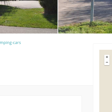
mping-cars
+
−