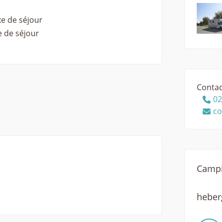
xe de séjour
xe de séjour
Contac
02
co
Campi
hebe