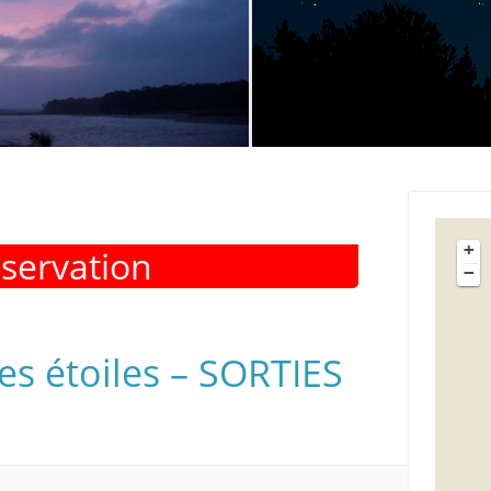
+
éservation
−
es étoiles – SORTIES