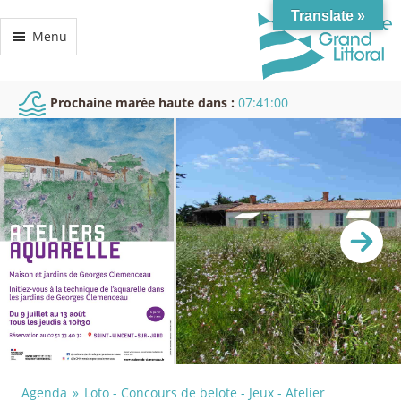
Translate »
Menu
Prochaine marée haute dans :
07:40:59
Agenda
Loto - Concours de belote - Jeux - Atelier