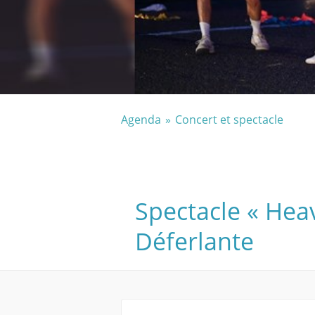
Agenda
Concert et spectacle
Spectacle « Hea
Déferlante