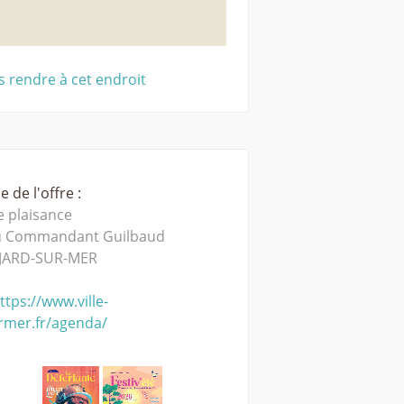
 rendre à cet endroit
 de l'offre :
e plaisance
u Commandant Guilbaud
JARD-SUR-MER
ttps://www.ville-
rmer.fr/agenda/