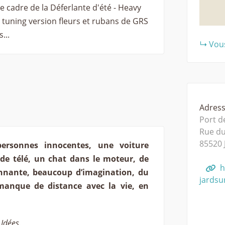
le cadre de la Déferlante d'été - Heavy
 tuning version fleurs et rubans de GRS
...
Vous
Adresse
Port d
Rue d
85520
ersonnes innocentes, une voiture
 de télé, un chat dans le moteur, de
h
onnante, beaucoup d’imagination, du
jardsu
manque de distance avec la vie, en
 Idées.