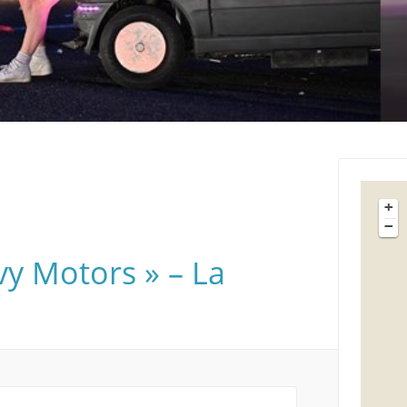
+
−
vy Motors » – La