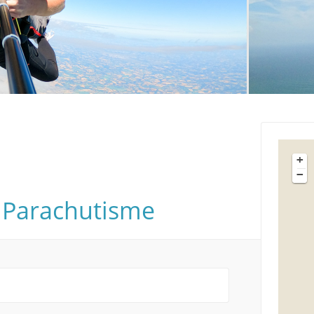
+
−
 Parachutisme