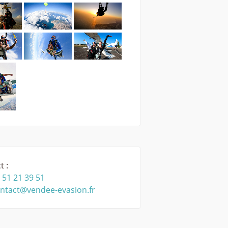
t :
 51 21 39 51
ntact@vendee-evasion.fr