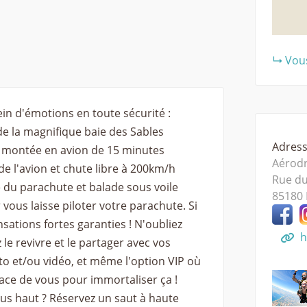
Vous
lein d'émotions en toute sécurité :
e la magnifique baie des Sables
Adresse
, montée en avion de 15 minutes
Aérodr
de l'avion et chute libre à 200km/h
Rue du
du parachute et balade sous voile
85180
vous laisse piloter votre parachute. Si
sations fortes garanties ! N'oubliez
h
e revivre et le partager avec vos
o et/ou vidéo, et même l'option VIP où
ace de vous pour immortaliser ça !
lus haut ? Réservez un saut à haute