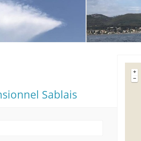
+
−
sionnel Sablais