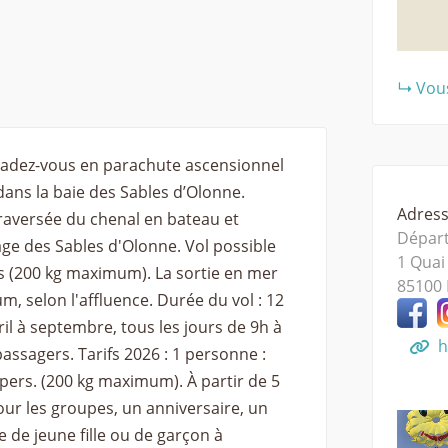
Vous
Évadez-vous en parachute ascensionnel
dans la baie des Sables d’Olonne.
Adresse
raversée du chenal en bateau et
Départ
lage des Sables d'Olonne. Vol possible
1 Quai
es (200 kg maximum). La sortie en mer
85100
, selon l'affluence. Durée du vol : 12
l à septembre, tous les jours de 9h à
h
passagers. Tarifs 2026 : 1 personne :
pers. (200 kg maximum). À partir de 5
ur les groupes, un anniversaire, un
 de jeune fille ou de garçon à