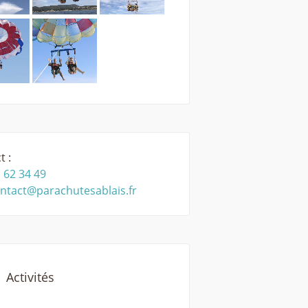
t :
 62 34 49
ntact@parachutesablais.fr
Activités