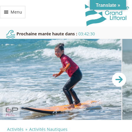
Translate »
Menu
Prochaine marée haute dans :
03:42:30
Activités
Activités Nautiques