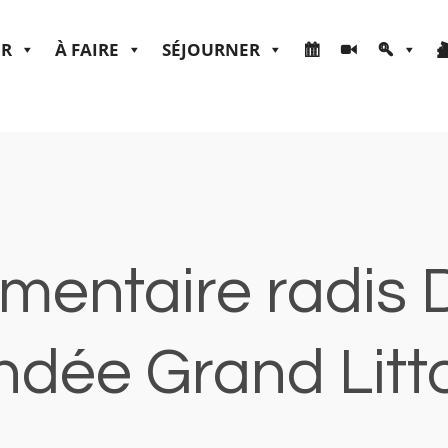
ER
À FAIRE
SÉJOURNER
mentaire radis 
ndée Grand Litto