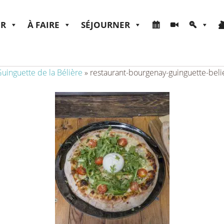
ER
À FAIRE
SÉJOURNER
uinguette de la Bélière
»
restaurant-bourgenay-guinguette-belie