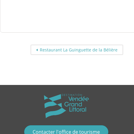
Restaurant La Guinguette de la Bélière
Contacter l'office de tourisme