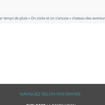
ar temps de pluie
»
On visite et on s’amuse
»
chateau-des-aventur
NAVIGUEZ SELON VOS ENVIES :