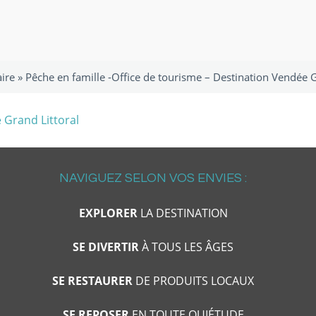
aire
»
Pêche en famille -Office de tourisme – Destination Vendée G
NAVIGUEZ SELON VOS ENVIES :
EXPLORER
LA DESTINATION
SE DIVERTIR
À TOUS LES ÂGES
SE RESTAURER
DE PRODUITS LOCAUX
SE REPOSER
EN TOUTE QUIÉTUDE