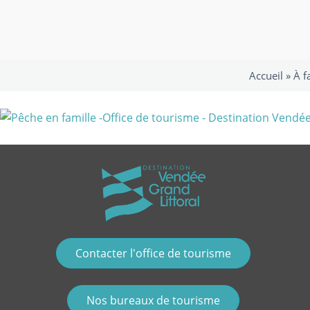
Accueil »
À f
Contacter l'office de tourisme
Nos bureaux de tourisme