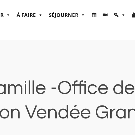
ER
À FAIRE
SÉJOURNER
mille -Office d
ion Vendée Grand