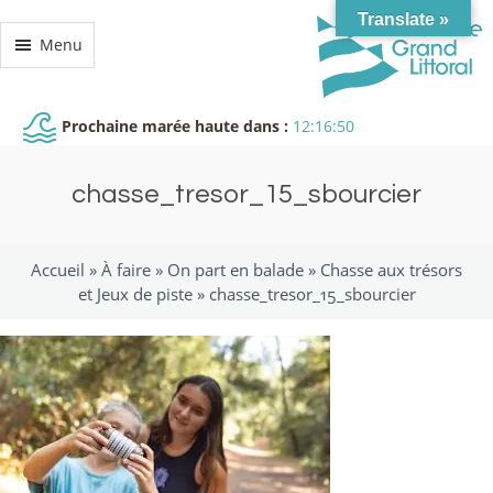
Translate »
Menu
Prochaine marée haute dans :
12:16:49
chasse_tresor_15_sbourcier
Accueil »
À faire
»
On part en balade
»
Chasse aux trésors
et Jeux de piste
»
chasse_tresor_15_sbourcier