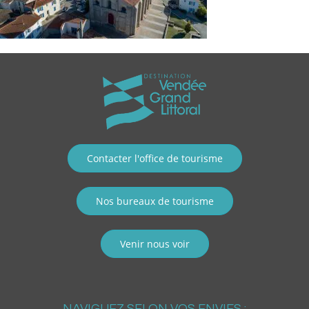
Contacter l'office de tourisme
Nos bureaux de tourisme
Venir nous voir
NAVIGUEZ SELON VOS ENVIES :