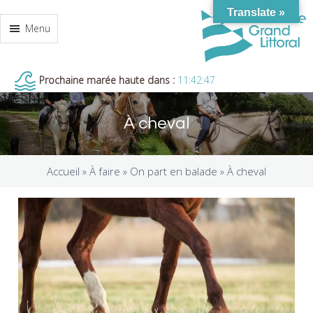
Translate »
Menu
Prochaine marée haute dans :
11:42:46
À cheval
Accueil »
À faire
»
On part en balade
»
À cheval