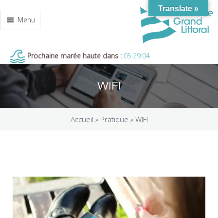
Translate »
Menu
Prochaine marée haute dans :
05:29:04
WIFI
Accueil »
Pratique
»
WIFI