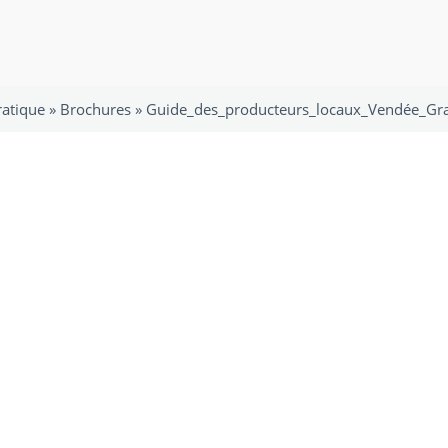
ratique
»
Brochures
»
Guide_des_producteurs_locaux_Vendée_Gra