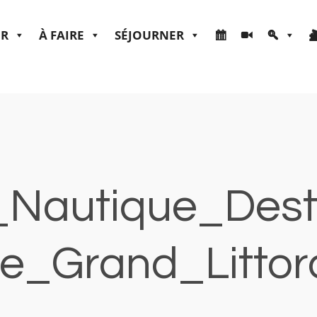
ER
À FAIRE
SÉJOURNER
Nautique_Dest
e_Grand_Littor