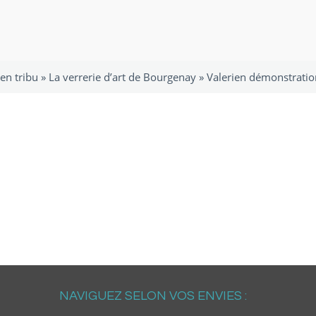
en tribu
»
La verrerie d’art de Bourgenay
»
Valerien démonstratio
NAVIGUEZ SELON VOS ENVIES :