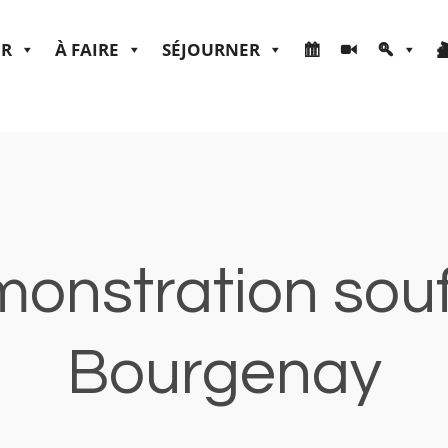
ER
À FAIRE
SÉJOURNER
onstration souf
Bourgenay