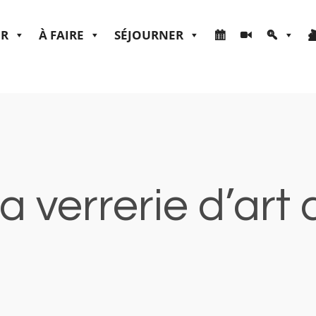
ER
À FAIRE
SÉJOURNER
a verrerie d’ar