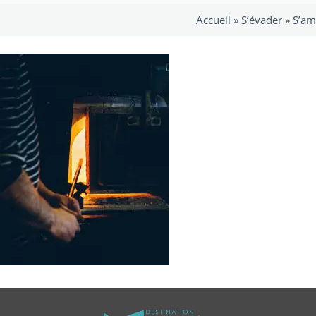
Accueil »
S’évader
»
S’am