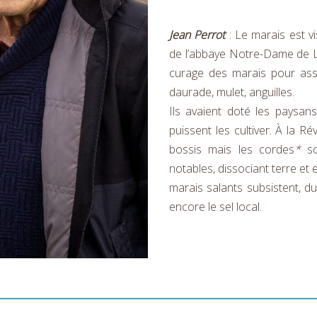
Jean Perrot
: Le marais est v
de l’abbaye Notre-Dame de Li
curage des marais pour assa
daurade, mulet, anguilles.
Ils avaient doté les paysan
puissent les cultiver. À la R
bossis mais les cordes
*
s
notables, dissociant terre et
marais salants subsistent, d
encore le sel local.