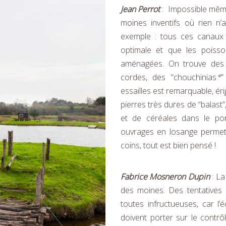
Jean Perrot
: Impossible même
moines inventifs où rien n’
exemple : tous ces canaux 
optimale et que les poisso
aménagées. On trouve des 
cordes, des “chouchinias
*
”
essailles est remarquable, ér
pierres très dures de “balast”
et de céréales dans le por
ouvrages en losange permet 
coins, tout est bien pensé !
Fabrice Mosneron Dupin
: La
des moines. Des tentatives 
toutes infructueuses, car l’
doivent porter sur le contrô