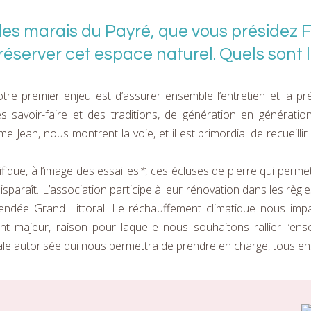
 des marais du Payré, que vous présidez
réserver cet espace naturel. Quels sont l
otre premier enjeu est d’assurer ensemble l’entretien et la pré
s savoir-faire et des traditions, de génération en génératio
ean, nous montrent la voie, et il est primordial de recueillir 
ique, à l’image des essailles
*
, ces écluses de pierre qui permet
 disparaît. L’association participe à leur rénovation dans les règl
ée Grand Littoral. Le réchauffement climatique nous impacte 
ajeur, raison pour laquelle nous souhaitons rallier l’ens
le autorisée qui nous permettra de prendre en charge, tous ense