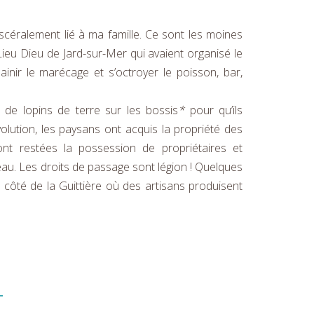
iscéralement lié à ma famille. Ce sont les moines
eu Dieu de Jard-sur-Mer qui avaient organisé le
inir le marécage et s’octroyer le poisson, bar,
s de lopins de terre sur les bossis
*
pour qu’ils
évolution, les paysans ont acquis la propriété des
ont restées la possession de propriétaires et
 eau. Les droits de passage sont légion ! Quelques
u côté de la Guittière où des artisans produisent