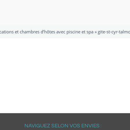
cations et chambres d’hôtes avec piscine et spa
»
gite-st-cyr-talm
NAVIGUEZ SELON VOS ENVIES :