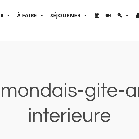
ER
À FAIRE
SÉJOURNER
almondais-gite-a
interieure