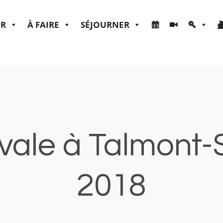
ER
À FAIRE
SÉJOURNER
ale à Talmont-S
2018