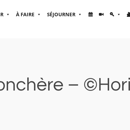
ER
À FAIRE
SÉJOURNER
 Jonchère – ©Hori