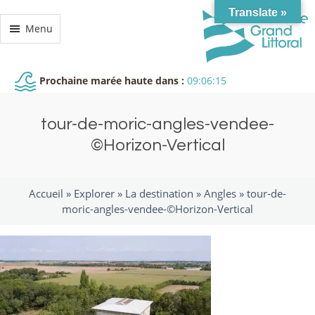
Translate »
Menu
Prochaine marée haute dans :
09:06:15
tour-de-moric-angles-vendee-
©Horizon-Vertical
Accueil »
Explorer
»
La destination
»
Angles
»
tour-de-
moric-angles-vendee-©Horizon-Vertical