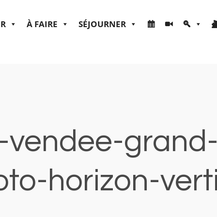
ER
À FAIRE
SÉJOURNER
-vendee-grand-li
to-horizon-vert