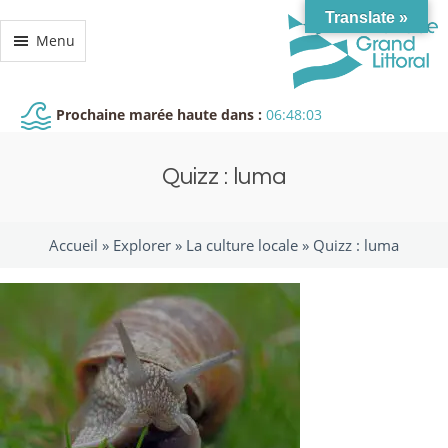
Translate »
Menu
Prochaine marée haute dans :
06:48:03
Quizz : luma
Accueil »
Explorer
»
La culture locale
»
Quizz : luma