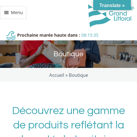
Translate »
Menu
Prochaine marée haute dans :
08:15:34
Boutique
Accueil »
Boutique
Découvrez une gamme
de produits reflétant la