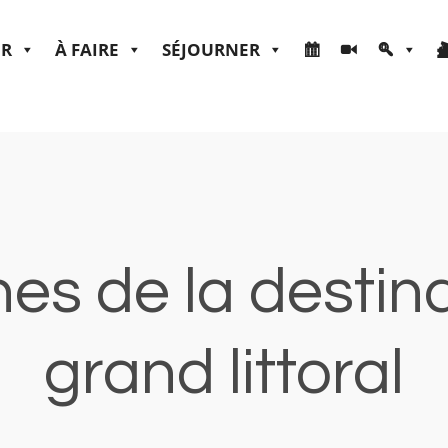
ER
À FAIRE
SÉJOURNER
s de la destin
grand littoral